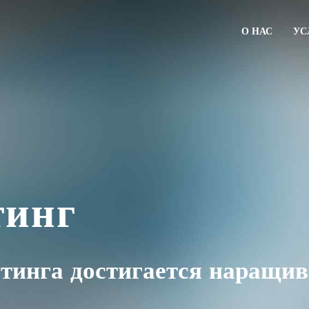
О НАС
УС
тинг
тинга достигается наращив