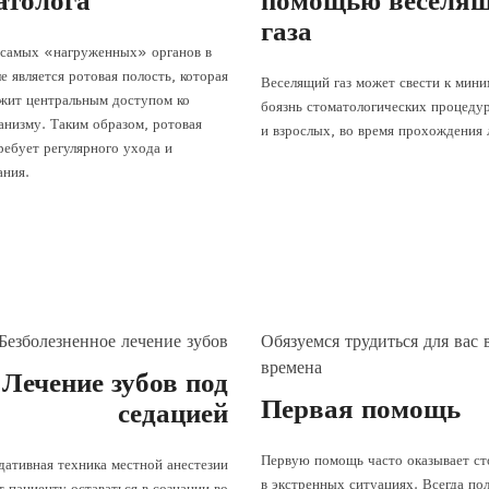
атолога
помощью веселящ
газа
 самых «нагруженных» органов в
е является ротовая полость, которая
Веселящий газ может свести к мин
жит центральным доступом ко
боязнь стоматологических процедур
анизму. Таким образом, ротовая
и взрослых, во время прохождения 
ребует регулярного ухода и
ания.
Безболезненное лечение зубов
Обязуемся трудиться для вас 
времена
Лечение зубов под
Первая помощь
седацией
Первую помощь часто оказывает ст
дативная техника местной анестезии
в экстренных ситуациях. Всегда по
т пациенту оставаться в сознании во