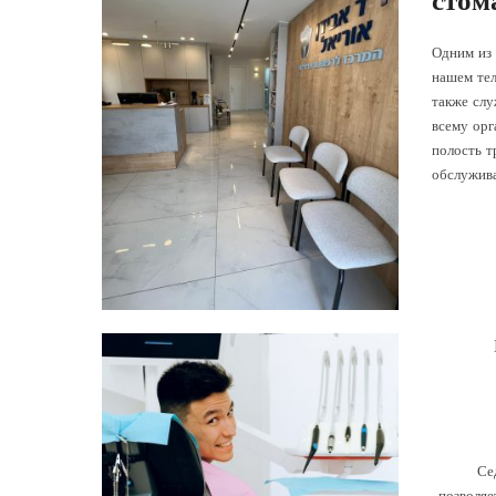
стом
Одним из
нашем тел
также слу
всему орг
полость т
обслужив
Се
0
позволяе