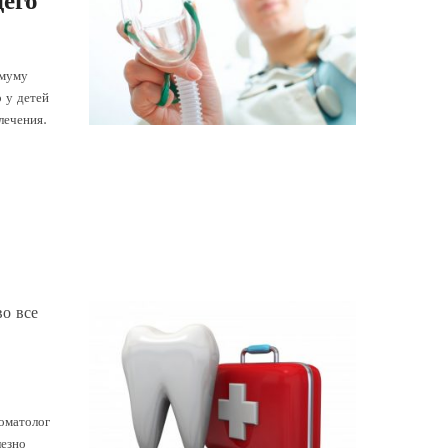
его
имуму
 у детей
лечения.
во все
оматолог
лезно