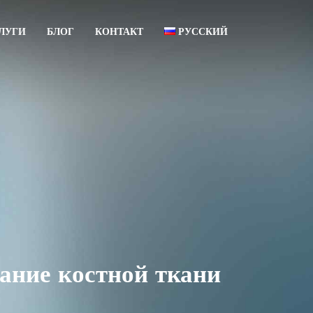
ЛУГИ
БЛОГ
КОНТАКТ
РУССКИЙ
עברית
English
ание костной ткани