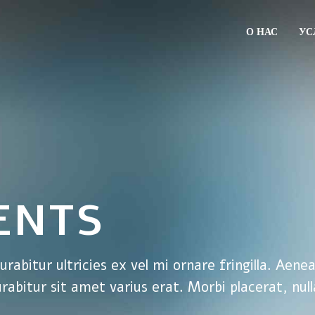
О НАС
УС
ENTS
rabitur ultricies ex vel mi ornare fringilla. Aene
urabitur sit amet varius erat. Morbi placerat, nul