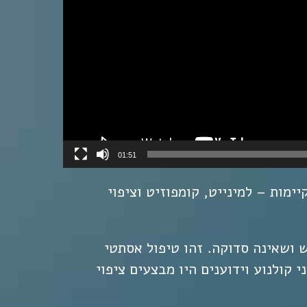
01:51
 הציפוי הקיימות – למינייט, קומפוזיט וציפוי
ש ושאינה סדוקה. זהו טיפול אסתטי
י קולנוע
וידוענים היו מבצעים ציפוי