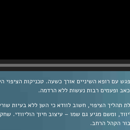
צע במספר מפגשים (1-4), כל מפגש עם רופא השיניים אורך כשעה. טכניקות
 כאב ופעמים רבות נעשות ללא הרדמה.
לת תהליך הציפוי, חשוב לוודא כי השן ללא בעיות שור
וד, ומשם מגיע גם שמו – עיצוב חיוך הוליוודי. שחקנ
בור הקהל הרחב.